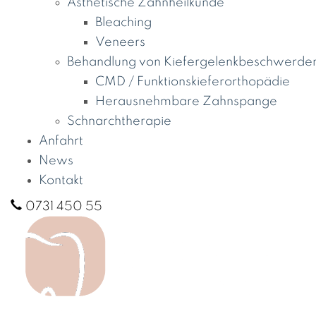
Ästhetische Zahnheilkunde
Bleaching
Veneers
Behandlung von Kiefergelenk­beschwerde
CMD / Funktionskiefer­orthopädie
Herausnehmbare Zahnspange
Schnarchtherapie
Anfahrt
News
Kontakt
0731 450 55